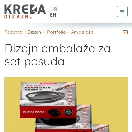
HR
EN
Početna
Dizajn
Portfolio
Ambalaža
Dizajn ambalaže za
set posuđa