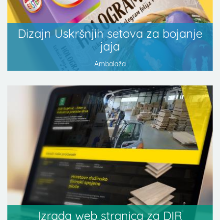
Dizajn Uskršnjih setova za bojanje
jaja
Ambalaža
Izrada web stranica za DIR