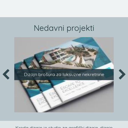
Nedavni projekti
Dizajn brošura za luksuzne nekretnine
Kreda dizajn je studio za grafički dizajn, dizajn