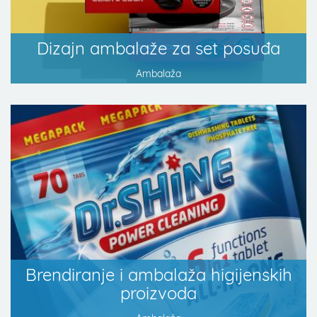
Dizajn ambalaže za set posuđa
Ambalaža
Brendiranje i ambalaža higijenskih
proizvoda