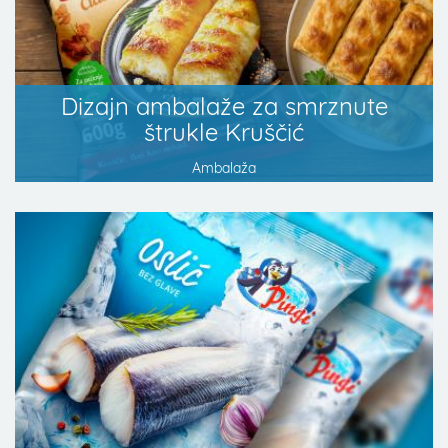
Dizajn ambalaže za smrznute
štrukle Kruščić
Ambalaža