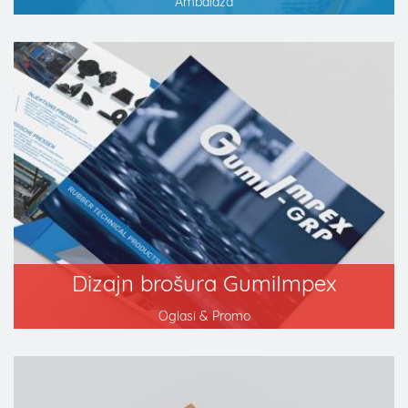
Ambalaža
Dizajn brošura GumiImpex
Oglasi & Promo