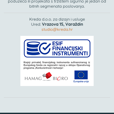
poduzeća ili projekata s tržištem sigurno je jedan od
bitnih segmenata poslovanja.
Kreda d.o.o. za dizajn i usluge
Ured:
Vrazova 15, Varaždin
studio@kreda.hr