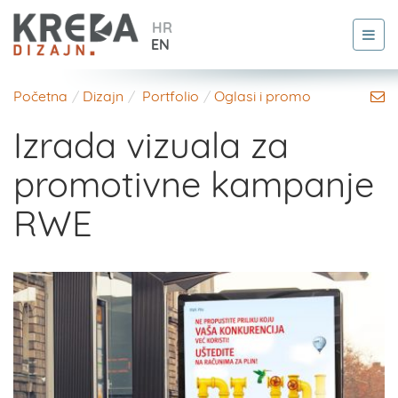
HR
EN
Početna
Dizajn
Portfolio
Oglasi i promo
Izrada vizuala za
promotivne kampanje
RWE